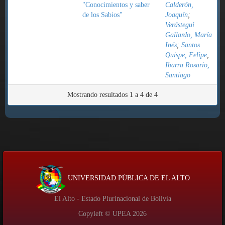
"Conocimientos y saber
Calderón,
de los Sabios"
Joaquín
;
Verástegui
Gallardo, María
Inés
;
Santos
Quispe, Felipe
;
Ibarra Rosario,
Santiago
Mostrando resultados 1 a 4 de 4
UNIVERSIDAD PÚBLICA DE EL ALTO
El Alto - Estado Plurinacional de Bolivia
Copyleft © UPEA
2026