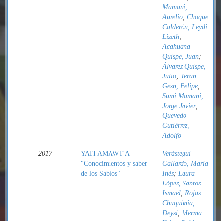
Mamani,
Aurelio
;
Choque
Calderón, Leydi
Lizeth
;
Acahuana
Quispe, Juan
;
Álvarez Quispe,
Julio
;
Terán
Gezn, Felipe
;
Sumi Mamani,
Jorge Javier
;
Quevedo
Gutiérrez,
Adolfo
2017
YATI AMAWT'A
Verástegui
"Conocimientos y saber
Gallardo, María
de los Sabios"
Inés
;
Laura
López, Santos
Ismael
;
Rojas
Chuquimia,
Deysi
;
Merma