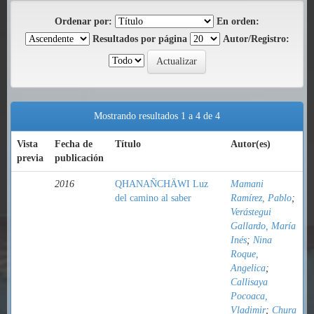
Ordenar por:
En orden:
Resultados por página
Autor/Registro:
Mostrando resultados 1 a 4 de 4
Vista
Fecha de
Título
Autor(es)
previa
publicación
2016
QHANAÑCHÄWI Luz
Mamani
del camino al saber
Ramírez, Pablo
;
Verástegui
Gallardo, María
Inés
;
Nina
Roque,
Angelica
;
Callisaya
Pocoaca,
Vladimir
;
Chura