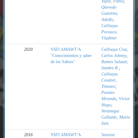
Yujra, Pablo
;
Quevedo
Gutiérrez,
Adolfo
;
Callisaya
Pocoaca,
Vladimir
2020
YATI AMAWT'A
Callisaya Cruz,
"Conocimientos y saber
Carlos Johnny
;
de los Sabios"
Ramos Salazar,
Sandra R.
;
Callisaya
Condori,
Timoteo
;
Perales
Miranda, Víctor
Hugo
;
Verástegui
Gallardo, María
Inés
2016
YATI AMAWT'A
Saravia