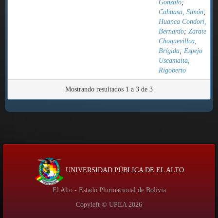
Gonzalo
;
Cahuasa, Simón
;
Huanca Condori,
Bernardo
;
Zarate
Choquevillca,
Brígida
;
Espejo
Uscamaita,
Rigoberto
Mostrando resultados 1 a 3 de 3
UNIVERSIDAD PÚBLICA DE EL ALTO
El Alto - Estado Plurinacional de Bolivia
Copyleft © UPEA
2026