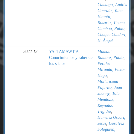
Camargo, Andrés
Gonzalo
;
Yana
Huanto,
Rosario
;
Ticona
Gamboa, Pablo
;
Choque Condori,
H. Ángel
2022-12
YATI AMAWT'A
Mamani
Conocimientos y saber de
Ramírez, Pablo
;
los sabios
Perales
Miranda, Víctor
Hugo
;
Mollericona
Pajarito, Juan
Jhonny
;
Tola
Mendoza,
Reynaldo
Trigidio
;
Humérez Oscori,
Jesús
;
Gosalvez
Sologuren,