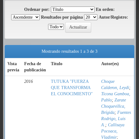
Ordenar por:
En orden:
Resultados por página
Autor/Registro:
Mostrando resultados 1 a 3 de 3
Vista
Fecha de
Título
Autor(es)
previa
publicación
2016
TUTUKA "FUERZA
Choque
QUE TRANSFORMA
Calderon, Leydi
;
EL CONOCIMIENTO"
Ticona Gamboa,
Pablo
;
Zarate
Choquevillca,
Brígida
;
Fuentes
Rodrigo, Luis
A.
;
Callisaya
Pocoaca,
Vladimir
;