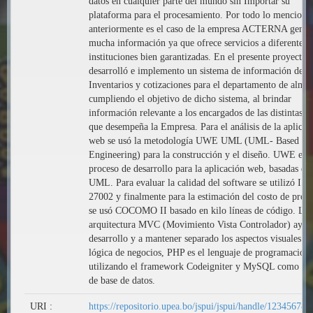
datos en cualquier parte del mundo sin Importar su
plataforma para el procesamiento. Por todo lo menciona
anteriormente es el caso de la empresa ACTERNA gener
mucha información ya que ofrece servicios a diferentes
instituciones bien garantizadas. En el presente proyecto 
desarrolló e implemento un sistema de información de
Inventarios y cotizaciones para el departamento de alma
cumpliendo el objetivo de dicho sistema, al brindar
información relevante a los encargados de las distintas á
que desempeña la Empresa. Para el análisis de la aplicac
web se usó la metodología UWE UML (UML- Based W
Engineering) para la construcción y el diseño. UWE es e
proceso de desarrollo para la aplicación web, basadas de
UML. Para evaluar la calidad del software se utilizó IS
27002 y finalmente para la estimación del costo de prod
se usó COCOMO II basado en kilo líneas de código. La
arquitectura MVC (Movimiento Vista Controlador) ayud
desarrollo y a mantener separado los aspectos visuales de
lógica de negocios, PHP es el lenguaje de programación
utilizando el framework Codeigniter y MySQL como ges
de base de datos.
URI :
https://repositorio.upea.bo/jspui/jspui/handle/12345678