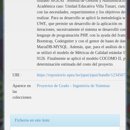
titulado SIGEAT 'Sistema de Gestión y Administración
Académica caso: Unidad Educativa Villa Tunari, cumpli
con las necesidades, requerimientos y los objetivos desea
realizar. Para su desarrollo se aplicó la metodología web
UWE, que permite un desarrollo de la aplicación en
iteraciones, sucesivamente el sistema se desarrolló con el
lenguaje de programación PHP, con la ayuda del frame
Bootstrap, Codeigniter y con el gestor de bases de datos
MariaDB-MYSQL. Además, que, para el análisis de cali
se utilizó el modelo de Métricas de Calidad estándar IS
9126. Finalmente se aplicó el modelo COCOMO II, para
determinación estimada del costo del proyecto.
URI :
https://repositorio.upea.bo/jspui/jspui/handle/12345678
Aparece en
Proyectos de Grado - Ingeniería de Sistemas
las
colecciones:
Ficheros en este ítem: