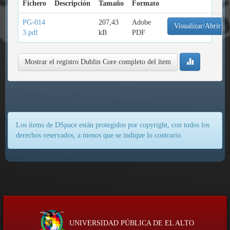
Fichero
Descripción
Tamaño
Formato
PG-014
207,43
Adobe
Visualizar/Abrir
3.pdf
kB
PDF
Mostrar el registro Dublin Core completo del ítem
Los ítems de DSpace están protegidos por copyright, con todos los
derechos reservados, a menos que se indique lo contrario.
UNIVERSIDAD PÚBLICA DE EL ALTO