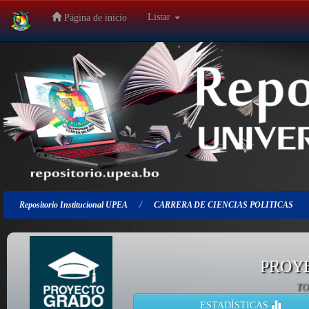
Listar
Página de inicio
Salir
de
la
navegación
Repositorio Institucional UPEA
CARRERA DE CIENCIAS POLITICAS
PROY
TO
ESTADÍSTICAS