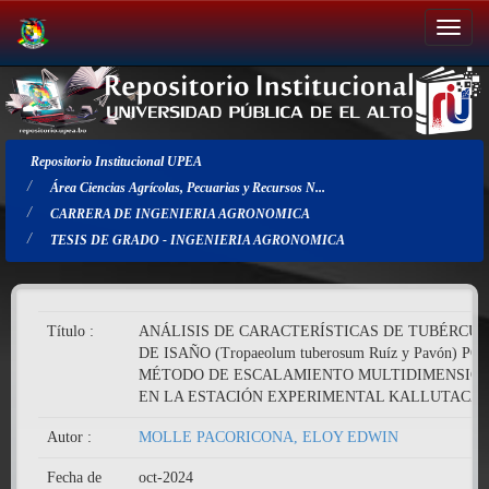
Salir
de
la
navegación
Repositorio Institucional UPEA
Área Ciencias Agrícolas, Pecuarias y Recursos N...
CARRERA DE INGENIERIA AGRONOMICA
TESIS DE GRADO - INGENIERIA AGRONOMICA
Título :
ANÁLISIS DE CARACTERÍSTICAS DE TUBÉRCU
DE ISAÑO (Tropaeolum tuberosum Ruíz y Pavón) PO
MÉTODO DE ESCALAMIENTO MULTIDIMENSIO
EN LA ESTACIÓN EXPERIMENTAL KALLUTACA
Autor :
MOLLE PACORICONA, ELOY EDWIN
Fecha de
oct-2024