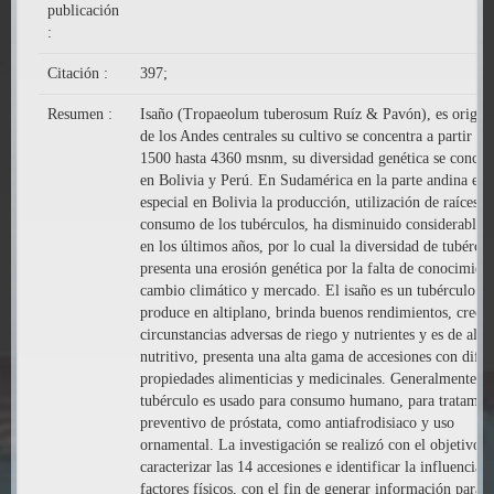
publicación
:
Citación :
397;
Resumen :
Isaño (Tropaeolum tuberosum Ruíz & Pavón), es origina
de los Andes centrales su cultivo se concentra a partir de
1500 hasta 4360 msnm, su diversidad genética se concen
en Bolivia y Perú. En Sudamérica en la parte andina en
especial en Bolivia la producción, utilización de raíces y
consumo de los tubérculos, ha disminuido considerable
en los últimos años, por lo cual la diversidad de tubércul
presenta una erosión genética por la falta de conocimient
cambio climático y mercado. El isaño es un tubérculo qu
produce en altiplano, brinda buenos rendimientos, crece
circunstancias adversas de riego y nutrientes y es de alto
nutritivo, presenta una alta gama de accesiones con difer
propiedades alimenticias y medicinales. Generalmente, e
tubérculo es usado para consumo humano, para tratamie
preventivo de próstata, como antiafrodisiaco y uso
ornamental. La investigación se realizó con el objetivo d
caracterizar las 14 accesiones e identificar la influencia d
factores físicos, con el fin de generar información para