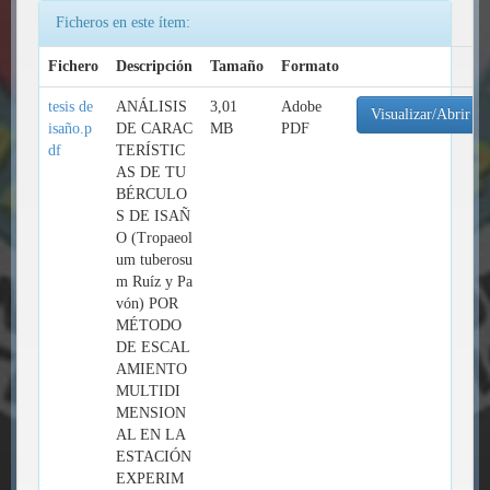
Ficheros en este ítem:
Fichero
Descripción
Tamaño
Formato
tesis de
ANÁLISIS
3,01
Adobe
Visualizar/Abrir
isaño.p
DE CARAC
MB
PDF
df
TERÍSTIC
AS DE TU
BÉRCULO
S DE ISAÑ
O (Tropaeol
um tuberosu
m Ruíz y Pa
vón) POR
MÉTODO
DE ESCAL
AMIENTO
MULTIDI
MENSION
AL EN LA
ESTACIÓN
EXPERIM