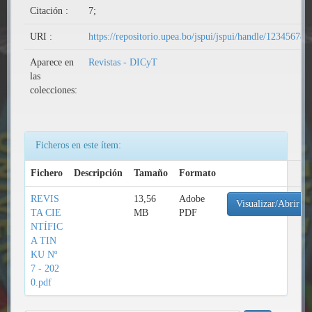
Citación :
7;
URI :
https://repositorio.upea.bo/jspui/jspui/handle/12345678
Aparece en
Revistas - DICyT
las
colecciones:
Ficheros en este ítem:
Fichero
Descripción
Tamaño
Formato
REVIS
13,56
Adobe
Visualizar/Abrir
TA CIE
MB
PDF
NTÍFIC
A TIN
KU Nº
7 - 202
0.pdf