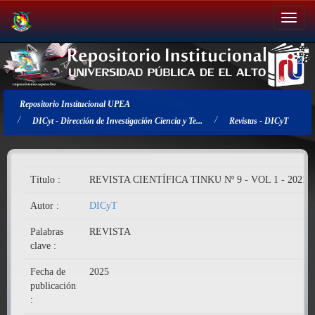
Salir
de
la
navegación
Repositorio Institucional UPEA
DICyt - Dirección de Investigación Ciencia y Te...
Revistas - DICyT
Título :
REVISTA CIENTÍFICA TINKU Nº 9 - VOL 1 - 2021
Autor :
DICyT
Palabras
REVISTA
clave :
Fecha de
2025
publicación
: