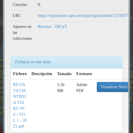
Citación :
9;
URI :
https://repositorio.upea.bo/jspui/jspui/handle/12345678
Aparece en
Revistas - DICyT
las
colecciones:
Ficheros en este ítem:
Fichero
Descripción
Tamaño
Formato
REVIS
5,56
Adobe
Visualizar/Abrir
TA CIE
MB
PDF
NTÍFIC
A TIN
KU Nº
9 - VO
L 1 - 20
21.pdf