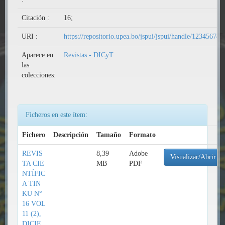
Citación :
16;
URI :
https://repositorio.upea.bo/jspui/jspui/handle/12345678
Aparece en
Revistas - DICyT
las
colecciones:
Ficheros en este ítem:
Fichero
Descripción
Tamaño
Formato
REVIS
8,39
Adobe
Visualizar/Abrir
TA CIE
MB
PDF
NTÍFIC
A TIN
KU N°
16 VOL
11 (2),
DICIE