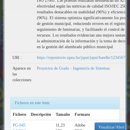
ISO 27001. Las pruebas realizadas demuestran un 92% 
efectividad según las métricas de calidad ISO/IEC 25000
resultados destacables en usabilidad (96%) y eficiencia
(96%). El sistema optimiza significativamente los proce
de gestión municipal, reduciendo errores en el registro y
seguimiento de luminarias, y facilitando el control de
recursos. Los resultados evidencian una mejora sustancia
la administración de la información y la toma de decisio
en la gestión del alumbrado público municipal.
URI :
https://repositorio.upea.bo/jspui/jspui/handle/12345678
Aparece en
Proyectos de Grado - Ingeniería de Sistemas
las
colecciones:
Ficheros en este ítem:
Fichero
Descripción
Tamaño
Formato
PG-045
11,23
Adobe
Visualizar/Abrir