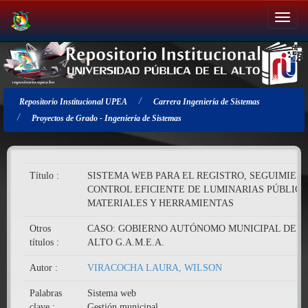
Salir
de
la
navegación
Repositorio Institucional UPEA
Carrera Ingeniería de Sistemas
Proyectos de Grado - Ingeniería de Sistemas
Título :
SISTEMA WEB PARA EL REGISTRO, SEGUIMIEN
CONTROL EFICIENTE DE LUMINARIAS PÚBLICA
MATERIALES Y HERRAMIENTAS
Otros
CASO: GOBIERNO AUTÓNOMO MUNICIPAL DE E
títulos :
ALTO G.A.M.E.A.
Autor :
VIRACOCHA LAURA, WILSON
Palabras
Sistema web
clave :
Gestión municipal