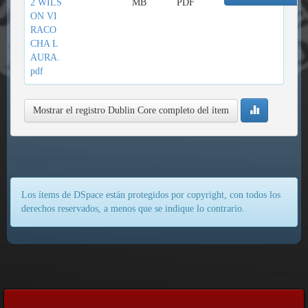
2 WILS
MB
PDF
ON VI
RACO
CHA L
AURA.
pdf
Mostrar el registro Dublin Core completo del ítem
Los ítems de DSpace están protegidos por copyright, con todos los
derechos reservados, a menos que se indique lo contrario.