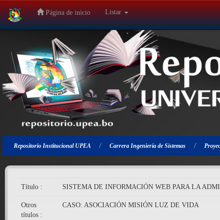
Listar
Página de inicio
Salir
de
la
navegación
Repositorio Institucional UPEA
Carrera Ingeniería de Sistemas
Proyec
Título :
SISTEMA DE INFORMACIÓN WEB PARA LA ADM
Otros
CASO: ASOCIACIÓN MISIÓN LUZ DE VIDA
títulos :