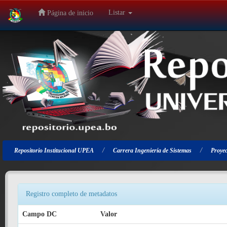
Listar
Página de inicio
Salir
de
la
navegación
Repositorio Institucional UPEA
Carrera Ingeniería de Sistemas
Proyec
Registro completo de metadatos
Campo DC
Valor