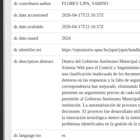
dc.contributor.author
FLORES LIPA, SABINO
dc.date.accessioned
2026-04-17T21:16:57Z
dc.date.available
2026-04-17T21:16:57Z
dc.date.issued
2024
dc.identifier.uri
https://repositorio.upea.bo/jspui/jspui/han
dc.description.abstract
Dentro del Gobierno Autónomo Municipal de A
Sistema Web para el Control y Seguimiento d
una clasificación inadecuada de los document
demoras en las respuestas y la falta de segu
correspondencia han mejorado, eliminando la
permiten un seguimiento preciso de cada soli
permitido al Gobierno Autónomo Municipal de
institución. La automatización de procesos t
decisiones. El proyecto fue desarrollado u
la innovación tecnológica dentro de la inst
problemas identificados en la gestión de la 
dc.language.iso
es