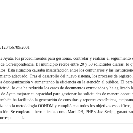
dle/123456789/2001
yata, los procedimientos para gestionar, controlar y realizar el seguimiento 
e Correspondencia. El municipio recibe entre 20 y 30 solicitudes diarias, lo 
os. Esta situación causaba insatisfacción entre los comunarios y las institucion
imiento adecuado. Tras el desarrollo del nuevo sistema, los procesos de registro
 desorganización y aumentando la eficiencia en la atención al público. El per
citud, lo que ha reducido los casos de documentos extraviados y ha agilizado la 
 Ayata mejorar su capacidad para gestionar las solicitudes de manera oportuna
ambién ha facilitado la generación de consultas y reportes estadísticos, mejoran
tilizando la metodología OOHDM y cumplió con todos los objetivos específicos,
itución. Se emplearon herramientas como MariaDB, PHP y JavaScript, garantizan
correspondencia.