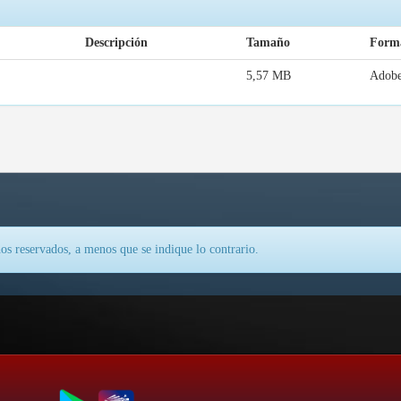
Descripción
Tamaño
Form
5,57 MB
Adob
os reservados, a menos que se indique lo contrario.