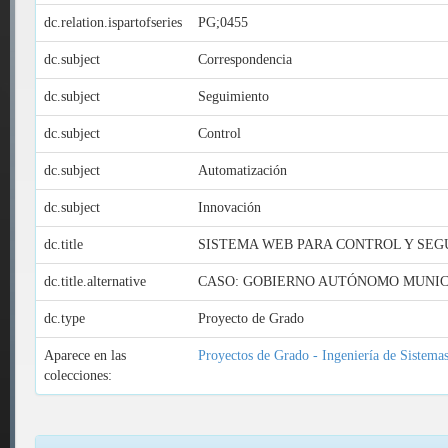
dc.relation.ispartofseries
PG;0455
dc.subject
Correspondencia
dc.subject
Seguimiento
dc.subject
Control
dc.subject
Automatización
dc.subject
Innovación
dc.title
SISTEMA WEB PARA CONTROL Y SE
dc.title.alternative
CASO: GOBIERNO AUTÓNOMO MUNICI
dc.type
Proyecto de Grado
Aparece en las
Proyectos de Grado - Ingeniería de Sistema
colecciones: