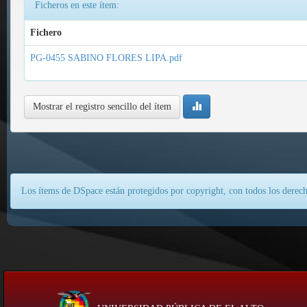
Ficheros en este ítem:
Fichero
PG-0455 SABINO FLORES LIPA.pdf
Mostrar el registro sencillo del ítem
Los ítems de DSpace están protegidos por copyright, con todos los derech