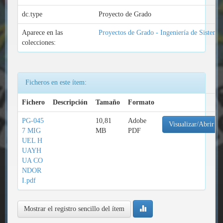
dc.type
Proyecto de Grado
Aparece en las
Proyectos de Grado - Ingeniería de Sistema
colecciones:
Ficheros en este ítem:
Fichero
Descripción
Tamaño
Formato
PG-045
10,81
Adobe
Visualizar/Abrir
7 MIG
MB
PDF
UEL H
UAYH
UA CO
NDOR
I.pdf
Mostrar el registro sencillo del ítem