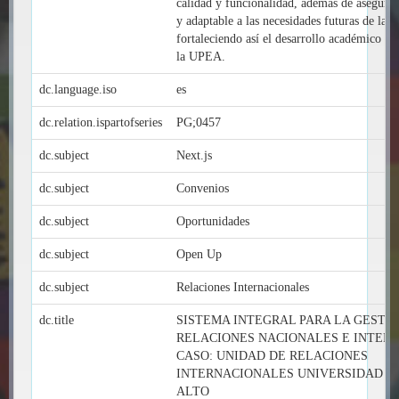
calidad y funcionalidad, además de asegurar
y adaptable a las necesidades futuras de la u
fortaleciendo así el desarrollo académico y 
la UPEA.
dc.language.iso
es
dc.relation.ispartofseries
PG;0457
dc.subject
Next.js
dc.subject
Convenios
dc.subject
Oportunidades
dc.subject
Open Up
dc.subject
Relaciones Internacionales
dc.title
SISTEMA INTEGRAL PARA LA GESTI
RELACIONES NACIONALES E INTER
CASO: UNIDAD DE RELACIONES
INTERNACIONALES UNIVERSIDAD PÚ
ALTO