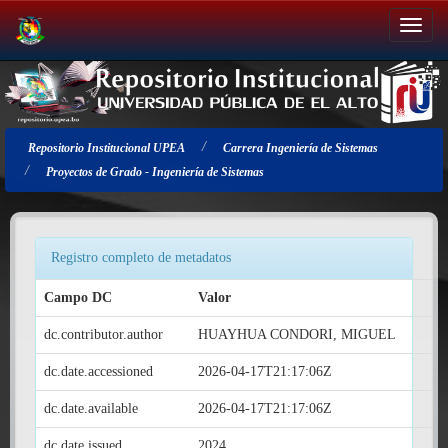
Salir
de
la
navegación
Repositorio Institucional UPEA
Carrera Ingeniería de Sistemas
Proyectos de Grado - Ingeniería de Sistemas
Registro completo de metadatos
Campo DC
Valor
dc.contributor.author
HUAYHUA CONDORI, MIGUEL
dc.date.accessioned
2026-04-17T21:17:06Z
dc.date.available
2026-04-17T21:17:06Z
dc.date.issued
2024