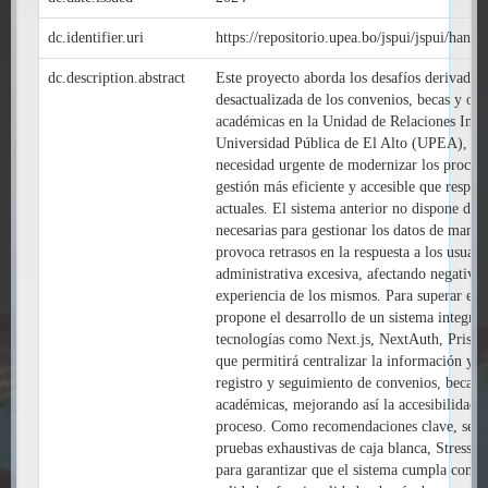
dc.identifier.uri
https://repositorio.upea.bo/jspui/jspui/han
dc.description.abstract
Este proyecto aborda los desafíos derivados 
desactualizada de los convenios, becas y op
académicas en la Unidad de Relaciones Inter
Universidad Pública de El Alto (UPEA), ev
necesidad urgente de modernizar los proceso
gestión más eficiente y accesible que respo
actuales. El sistema anterior no dispone de 
necesarias para gestionar los datos de maner
provoca retrasos en la respuesta a los usuari
administrativa excesiva, afectando negativa
experiencia de los mismos. Para superar esta
propone el desarrollo de un sistema integral
tecnologías como Next.js, NextAuth, Prisma
que permitirá centralizar la información y a
registro y seguimiento de convenios, becas 
académicas, mejorando así la accesibilidad y
proceso. Como recomendaciones clave, se su
pruebas exhaustivas de caja blanca, Stress, y
para garantizar que el sistema cumpla con al