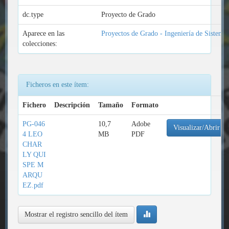
dc.type
Proyecto de Grado
Aparece en las
Proyectos de Grado - Ingeniería de Sistema
colecciones:
Ficheros en este ítem:
Fichero
Descripción
Tamaño
Formato
PG-046
10,7
Adobe
Visualizar/Abrir
4 LEO
MB
PDF
CHAR
LY QUI
SPE M
ARQU
EZ.pdf
Mostrar el registro sencillo del ítem