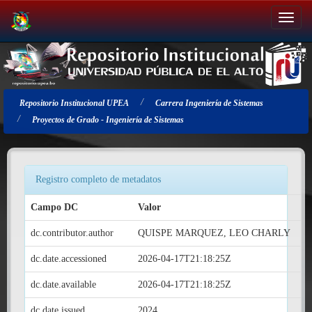
Salir
de
la
navegación
Repositorio Institucional UPEA
Carrera Ingeniería de Sistemas
Proyectos de Grado - Ingeniería de Sistemas
Registro completo de metadatos
Campo DC
Valor
dc.contributor.author
QUISPE MARQUEZ, LEO CHARLY
dc.date.accessioned
2026-04-17T21:18:25Z
dc.date.available
2026-04-17T21:18:25Z
dc.date.issued
2024