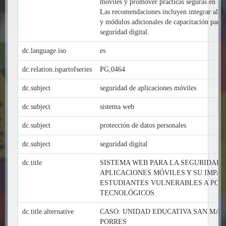
móviles y promover prácticas seguras en el e
Las recomendaciones incluyen integrar alert
y módulos adicionales de capacitación para 
seguridad digital.
dc.language.iso
es
dc.relation.ispartofseries
PG;0464
dc.subject
seguridad de aplicaciones móviles
dc.subject
sistema web
dc.subject
protección de datos personales
dc.subject
seguridad digital
dc.title
SISTEMA WEB PARA LA SEGURIDAD 
APLICACIONES MÓVILES Y SU IMPA
ESTUDIANTES VULNERABLES A POSI
TECNOLÓGICOS
dc.title.alternative
CASO: UNIDAD EDUCATIVA SAN MAR
PORRES