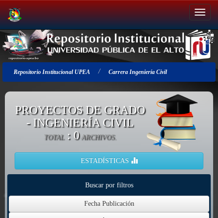
Salir
de
la
navegación
Repositorio Institucional UPEA
Carrera Ingeniería Civil
PROYECTOS DE GRADO
- INGENIERÍA CIVIL
: 0
TOTAL
ARCHIVOS.
ESTADÍSTICAS
Buscar por filtros