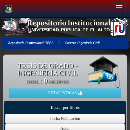
Salir
de
la
navegación
Repositorio Institucional UPEA
Carrera Ingeniería Civil
TESIS DE GRADO -
INGENIERÍA CIVIL
: 0
TOTAL
ARCHIVOS.
ESTADÍSTICAS
Buscar por filtros