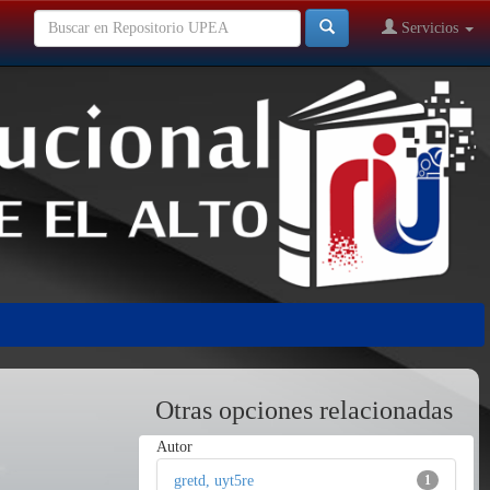
Servicios
Otras opciones relacionadas
Autor
gretd, uyt5re
1