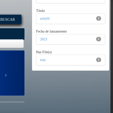
Título
BUSCAR
uolytfr
1
Fecha de lanzamiento
2023
1
Has File(s)
true
1