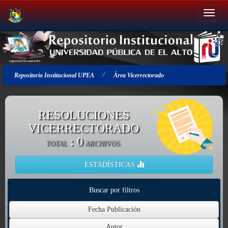
Salir
de
la
navegación
Repositorio Institucional UPEA
Área Vicerrectorado
RESOLUCIONES
VICERRECTORADO
: 0
TOTAL
ARCHIVOS.
ESTADÍSTICAS
Buscar por filtros