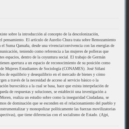
xiste sobre la introducción al concepto de la descolonización,
el pensamiento. El artículo de Aurelio Chura trata sobre Remozamiento
na el Suma Qamaña, desde una vivencia/convivencia con las energías de
municación, teniendo como referencia a las mujeres de polleras que
tes espacios, dentro de la coyuntura social. El trabajo de Germán
s tienen apertura a un espacio de reconocimiento de su posición como
onal de Mujeres Estudiantes de Sociología (CONAMES). José Siñani
os de equilibrio y desequilibrio en el mercado de bienes y cómo
en a través de la necesidad de acceso al servicio básico o la
ación burocrática a la cual se basa, hace que exista interpelación de
queda de respuestas y soluciones, se estableció una investigación a
z Moren, realiza un estudio sobre como la inseguridad Ciudadana, se
nismos de dominación que se esconden en el relacionamiento del pueblo y
instrumentalizar y monopolizar políticamente las fuerzas movilizatorias
spectivas), que tiene diferencias con el socialismo de Estado. (Ajpi,