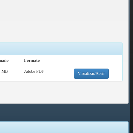
maño
Formato
4 MB
Adobe PDF
Visualizar/Abrir