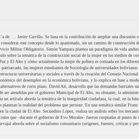
t’a de: … Javier Carrillo. Se basa en la contribución de ampliar una discusión e
considerar este concepto desde lo apasionado, sin un camino de construcción d
 Servicio Militar Obligatorio. Simón Yampara plantea un paradigma de vida andi
lo sobre la temática de la construcción social de la mujer en los medios de co
az y El Alto y cómo actualmente la mujer de pollera es cotizada en los diferen
 patriarcado, las mujeres estudiantes de Sociología de universidades boliviana
estructuras universitarias y sociales a través de la creación del Consejo Naci
onómico del desempleo en la económica boliviana, y lo explica en base a model
ternativos de corto plazo. David Alí, desarrolla que las demandas barriales surg
 de ser atendidas por el gobierno Municipal de El Alto, no obstante, la administr
ta un artículo aborda la temática de la inseguridad ciudadana, la cual, en la bús
nes plasman la realidad del problema que persiste. En una temática similar Fran
a en la ciudad de El Alto. Secundino López, realiza un análisis sobre los meca
sociales que –durante el gobierno de Evo Morales– fueron cooptadas al punto de 
rvajal aborda sobre el socialismo comunitario (orígenes, fuentes, críticas y per