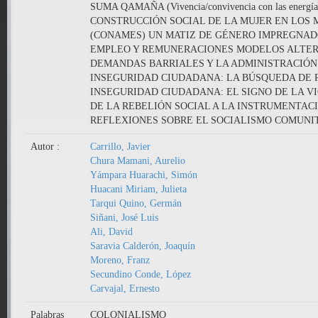
SUMA QAMAÑA (Vivencia/convivencia con las energías d
CONSTRUCCIÓN SOCIAL DE LA MUJER EN LOS 
(CONAMES) UN MATIZ DE GÉNERO IMPREGNADO
EMPLEO Y REMUNERACIONES MODELOS ALTERN
DEMANDAS BARRIALES Y LA ADMINISTRACIÓN 
INSEGURIDAD CIUDADANA: LA BÚSQUEDA DE 
INSEGURIDAD CIUDADANA: EL SIGNO DE LA VI
DE LA REBELIÓN SOCIAL A LA INSTRUMENTAC
REFLEXIONES SOBRE EL SOCIALISMO COMUNITA
Autor :
Carrillo, Javier
Chura Mamani, Aurelio
Yámpara Huarachi, Simón
Huacani Miriam, Julieta
Tarqui Quino, Germán
Siñani, José Luis
Ali, David
Saravia Calderón, Joaquín
Moreno, Franz
Secundino Conde, López
Carvajal, Ernesto
Palabras
COLONIALISMO