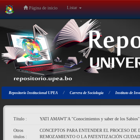
Listar
Página de inicio
Salir
de
la
navegación
Repositorio Institucional UPEA
Carrera de Sociología
Instituto de Inv
Título :
YATI AMAWT'A "Conocimientos y saber de los Sabios"
Otros
CONCEPTOS PARA ENTENDER EL PROCESO DE 
títulos :
REMOZAMIENTO O LA PATENTIZACIÓN CIUDADA