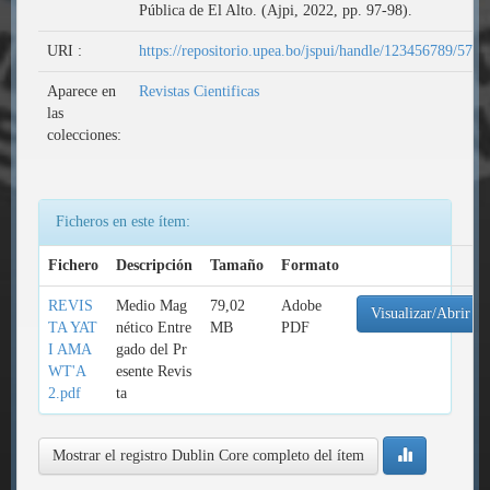
Pública de El Alto. (Ajpi, 2022, pp. 97-98).
URI :
https://repositorio.upea.bo/jspui/handle/123456789/570
Aparece en
Revistas Cientificas
las
colecciones:
Ficheros en este ítem:
Fichero
Descripción
Tamaño
Formato
REVIS
Medio Mag
79,02
Adobe
Visualizar/Abrir
TA YAT
nético Entre
MB
PDF
I AMA
gado del Pr
WT'A
esente Revis
2.pdf
ta
Mostrar el registro Dublin Core completo del ítem