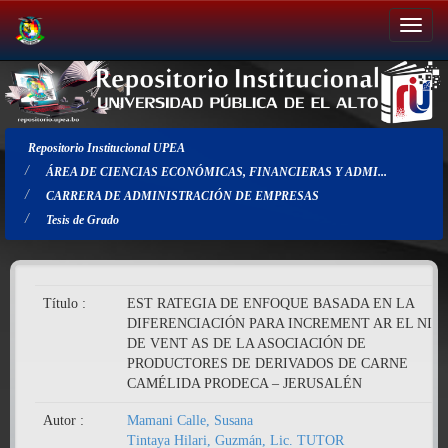
Salir
de
la
navegación
Repositorio Institucional UPEA
ÁREA DE CIENCIAS ECONÓMICAS, FINANCIERAS Y ADMI...
CARRERA DE ADMINISTRACIÓN DE EMPRESAS
Tesis de Grado
Título :
EST RATEGIA DE ENFOQUE BASADA EN LA
DIFERENCIACIÓN PARA INCREMENT AR EL NIV
DE VENT AS DE LA ASOCIACIÓN DE
PRODUCTORES DE DERIVADOS DE CARNE
CAMÉLIDA PRODECA – JERUSALÉN
Autor :
Mamani Calle, Susana
Tintaya Hilari, Guzmán, Lic. TUTOR