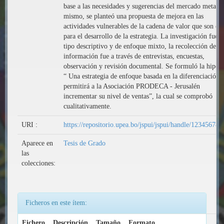
base a las necesidades y sugerencias del mercado meta. A
mismo, se planteó una propuesta de mejora en las
actividades vulnerables de la cadena de valor que son cl
para el desarrollo de la estrategia. La investigación fue d
tipo descriptivo y de enfoque mixto, la recolección de la
información fue a través de entrevistas, encuestas,
observación y revisión documental. Se formuló la hipóte
“ Una estrategia de enfoque basada en la diferenciación
permitirá a la Asociación PRODECA - Jerusalén
incrementar su nivel de ventas”, la cual se comprobó
cualitativamente.
URI :
https://repositorio.upea.bo/jspui/jspui/handle/123456789
Aparece en
Tesis de Grado
las
colecciones:
Ficheros en este ítem:
Fichero
Descripción
Tamaño
Formato