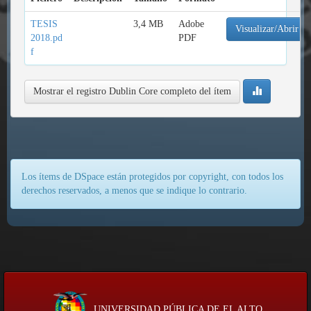
TESIS
3,4 MB
Adobe
Visualizar/Abrir
2018.pd
PDF
f
Mostrar el registro Dublin Core completo del ítem
Los ítems de DSpace están protegidos por copyright, con todos los
derechos reservados, a menos que se indique lo contrario.
UNIVERSIDAD PÚBLICA DE EL ALTO