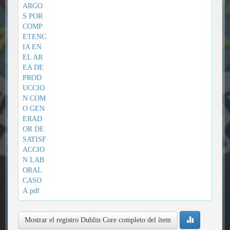
ARGO
S POR
COMP
ETENC
IA EN
EL AR
EA DE
PROD
UCCIO
N COM
O GEN
ERAD
OR DE
SATISF
ACCIO
N LAB
ORAL
CASO
A.pdf
Mostrar el registro Dublin Core completo del ítem