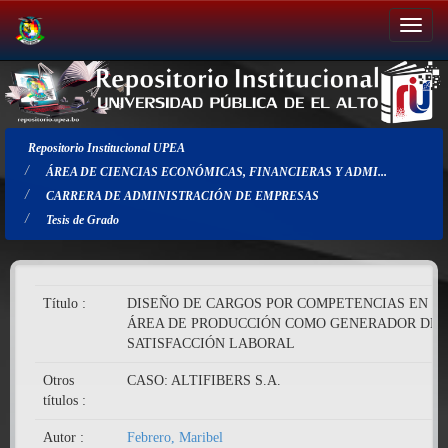
Salir
de
la
navegación
Repositorio Institucional UPEA
ÁREA DE CIENCIAS ECONÓMICAS, FINANCIERAS Y ADMI...
CARRERA DE ADMINISTRACIÓN DE EMPRESAS
Tesis de Grado
Título :
DISEÑO DE CARGOS POR COMPETENCIAS EN E
ÁREA DE PRODUCCIÓN COMO GENERADOR DE
SATISFACCIÓN LABORAL
Otros
CASO: ALTIFIBERS S.A.
títulos :
Autor :
Febrero, Maribel