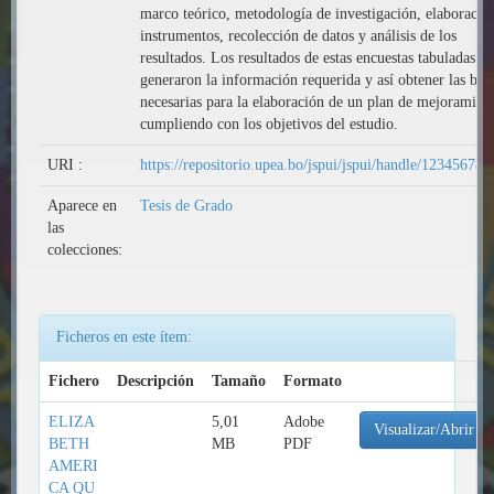
marco teórico, metodología de investigación, elaboració
instrumentos, recolección de datos y análisis de los
resultados. Los resultados de estas encuestas tabuladas
generaron la información requerida y así obtener las bas
necesarias para la elaboración de un plan de mejoramien
cumpliendo con los objetivos del estudio.
URI :
https://repositorio.upea.bo/jspui/jspui/handle/123456789
Aparece en
Tesis de Grado
las
colecciones:
Ficheros en este ítem:
Fichero
Descripción
Tamaño
Formato
ELIZA
5,01
Adobe
Visualizar/Abrir
BETH
MB
PDF
AMERI
CA QU