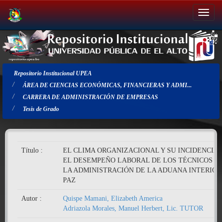
Salir
de
la
navegación
Repositorio Institucional UPEA
ÁREA DE CIENCIAS ECONÓMICAS, FINANCIERAS Y ADMI...
CARRERA DE ADMINISTRACIÓN DE EMPRESAS
Tesis de Grado
Título :
EL CLIMA ORGANIZACIONAL Y SU INCIDENCIA 
EL DESEMPEÑO LABORAL DE LOS TÉCNICOS D
LA ADMINISTRACIÓN DE LA ADUANA INTERIOR
PAZ
Autor :
Quispe Mamani, Elizabeth America
Adriazola Morales, Manuel Herbert, Lic. TUTOR