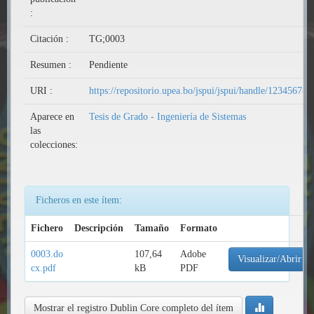
:
Citación :
TG;0003
Resumen :
Pendiente
URI :
https://repositorio.upea.bo/jspui/jspui/handle/123456789
Aparece en
Tesis de Grado - Ingeniería de Sistemas
las
colecciones:
Ficheros en este ítem:
Fichero
Descripción
Tamaño
Formato
0003.do
107,64
Adobe
Visualizar/Abrir
cx.pdf
kB
PDF
Mostrar el registro Dublin Core completo del ítem