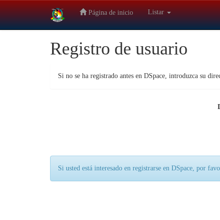
Skip
Repositorio Institucional UPEA
Listar
Página de inicio
navigation
Registro de usuario
Si no se ha registrado antes en DSpace, introduzca su dire
Si usted está interesado en registrarse en DSpace, por fav