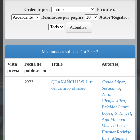
Ordenar por:
En orden:
Resultados por página
Autor/Registro:
Mostrando resultados 1 a 2 de 2
Vista
Fecha de
Título
Autor(es)
previa
publicación
2022
QHANAÑCHÄWI Luz
Conde López,
del camino al saber
Secundino
;
Zárate
Choquevillca,
Brígida
;
Laura
López, S. Ismael
;
Ajpi Mamani,
Vanessa Luisa
;
Fuentes Rodrigo,
Luís
;
Mamani