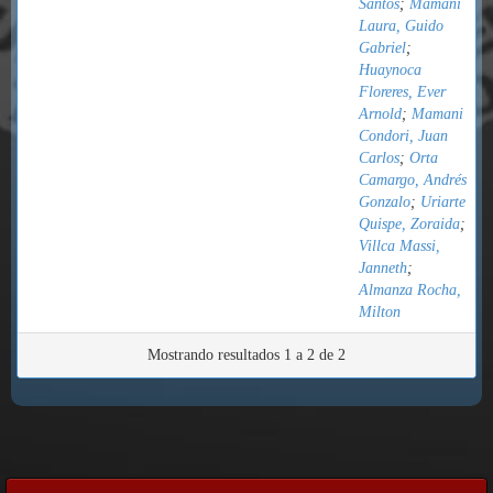
Santos
;
Mamani
Laura, Guido
Gabriel
;
Huaynoca
Floreres, Ever
Arnold
;
Mamani
Condori, Juan
Carlos
;
Orta
Camargo, Andrés
Gonzalo
;
Uriarte
Quispe, Zoraida
;
Villca Massi,
Janneth
;
Almanza Rocha,
Milton
Mostrando resultados 1 a 2 de 2