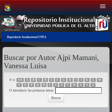
Salir
de
la
navegación
Repositorio Institucional UPEA
Buscar por Autor Ajpi Mamani,
Vanessa Luisa
Ir a:
0-9
A
B
C
D
E
F
G
H
I
J
K
L
M
N
O
P
Q
R
S
T
U
V
W
X
Y
Z
O introducir las primeras letras: