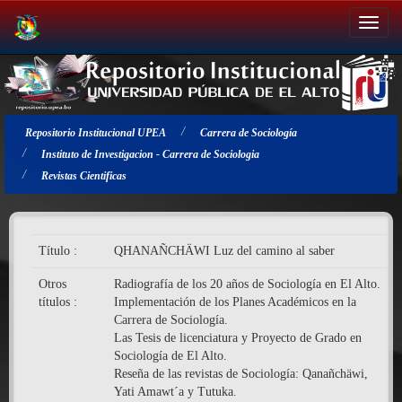
Salir
de
la
navegación
Repositorio Institucional UPEA
Carrera de Sociología
Instituto de Investigacion - Carrera de Sociologia
Revistas Cientificas
Título :
QHANAÑCHÄWI Luz del camino al saber
Otros
Radiografía de los 20 años de Sociología en El Alto.
títulos :
Implementación de los Planes Académicos en la
Carrera de Sociología.
Las Tesis de licenciatura y Proyecto de Grado en
Sociología de El Alto.
Reseña de las revistas de Sociología: Qanañchäwi,
Yati Amawt´a y Tutuka.