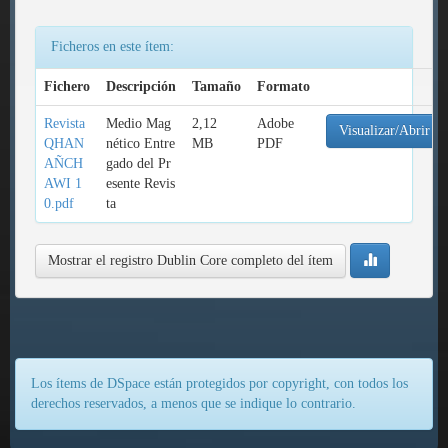
Ficheros en este ítem:
Fichero
Descripción
Tamaño
Formato
Revista
Medio Mag
2,12
Adobe
Visualizar/Abrir
QHAN
nético Entre
MB
PDF
AÑCH
gado del Pr
AWI 1
esente Revis
0.pdf
ta
Mostrar el registro Dublin Core completo del ítem
Los ítems de DSpace están protegidos por copyright, con todos los
derechos reservados, a menos que se indique lo contrario.