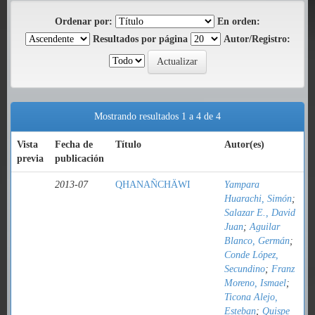
Ordenar por:
En orden:
Resultados por página
Autor/Registro:
Mostrando resultados 1 a 4 de 4
Vista
Fecha de
Título
Autor(es)
previa
publicación
2013-07
QHANAÑCHÄWI
Yampara
Huarachi, Simón
;
Salazar E., David
Juan
;
Aguilar
Blanco, Germán
;
Conde López,
Secundino
;
Franz
Moreno, Ismael
;
Ticona Alejo,
Esteban
;
Quispe