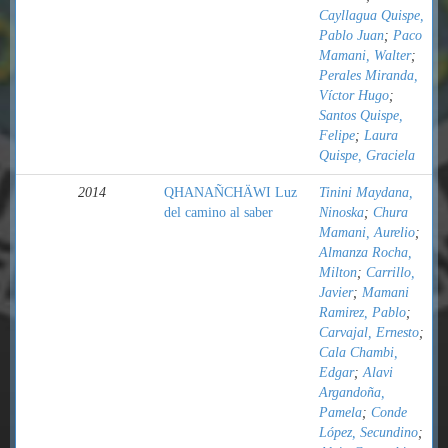
Cayllagua Quispe,
Pablo Juan
;
Paco
Mamani, Walter
;
Perales Miranda,
Víctor Hugo
;
Santos Quispe,
Felipe
;
Laura
Quispe, Graciela
2014
QHANAÑCHÄWI Luz
Tinini Maydana,
del camino al saber
Ninoska
;
Chura
Mamani, Aurelio
;
Almanza Rocha,
Milton
;
Carrillo,
Javier
;
Mamani
Ramirez, Pablo
;
Carvajal, Ernesto
;
Cala Chambi,
Edgar
;
Alavi
Argandoña,
Pamela
;
Conde
López, Secundino
;