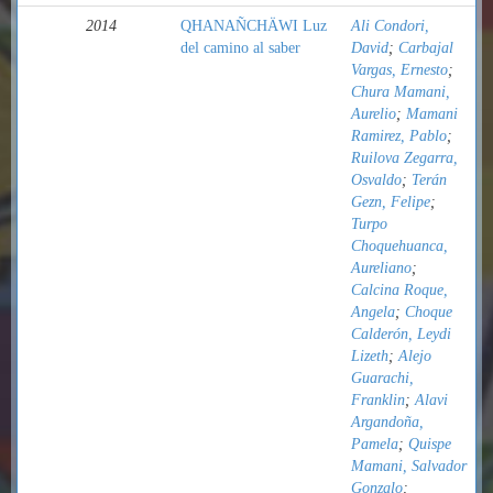
2014
QHANAÑCHÄWI Luz
Ali Condori,
del camino al saber
David
;
Carbajal
Vargas, Ernesto
;
Chura Mamani,
Aurelio
;
Mamani
Ramirez, Pablo
;
Ruilova Zegarra,
Osvaldo
;
Terán
Gezn, Felipe
;
Turpo
Choquehuanca,
Aureliano
;
Calcina Roque,
Angela
;
Choque
Calderón, Leydi
Lizeth
;
Alejo
Guarachi,
Franklin
;
Alavi
Argandoña,
Pamela
;
Quispe
Mamani, Salvador
Gonzalo
;