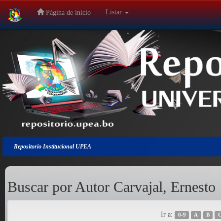
Listar
Página de inicio
Salir
de
la
navegación
Repositorio Institucional UPEA
Buscar por Autor Carvajal, Ernesto
Ir a:
0-9
A
B