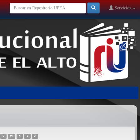
Servicios
V
W
X
Y
Z