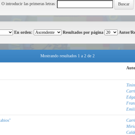
O introducir las primeras letras:
En orden:
Resultados por página
Autor/Re
Mostrando resultados 1 a 2 de 2
Auto
Tini
Carri
Edga
Fran
Emil
abios"
Carri
Miri
Cald