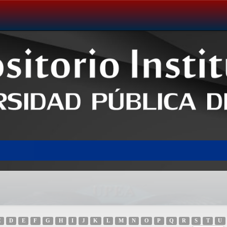
C
D
E
F
G
H
I
J
K
L
M
N
O
P
Q
R
S
T
U