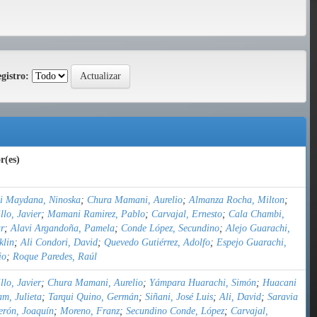
gistro:
r(es)
ni Maydana, Ninoska
;
Chura Mamani, Aurelio
;
Almanza Rocha, Milton
;
llo, Javier
;
Mamani Ramirez, Pablo
;
Carvajal, Ernesto
;
Cala Chambi,
r
;
Alavi Argandoña, Pamela
;
Conde López, Secundino
;
Alejo Guarachi,
klin
;
Ali Condori, David
;
Quevedo Gutiérrez, Adolfo
;
Espejo Guarachi,
io
;
Roque Paredes, Raúl
llo, Javier
;
Chura Mamani, Aurelio
;
Yámpara Huarachi, Simón
;
Huacani
am, Julieta
;
Tarqui Quino, Germán
;
Siñani, José Luis
;
Ali, David
;
Saravia
erón, Joaquín
;
Moreno, Franz
;
Secundino Conde, López
;
Carvajal,