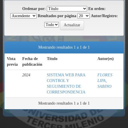
Ordenar por:
En orden:
Resultados por página
Autor/Registro:
Mostrando resultados 1 a 1 de 1
Vista
Fecha de
Título
Autor(es)
previa
publicación
2024
SISTEMA WEB PARA
FLORES
CONTROL Y
LIPA,
SEGUIMIENTO DE
SABINO
CORRESPONDENCIA
Mostrando resultados 1 a 1 de 1