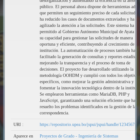
desorganización y aumentando la eficiencia en la atenció
público. El personal ahora dispone de herramientas adec
que permiten un seguimiento preciso de cada solicitud, l
ha reducido los casos de documentos extraviados y ha
agilizado la atención a las solicitudes. Este sistema ha
permitido al Gobierno Autónomo Municipal de Ayata me
su capacidad para gestionar las solicitudes de manera
oportuna y eficiente, contribuyendo al crecimiento de la
institución. La automatización de procesos también ha
facilitado la generación de consultas y reportes estadístic
mejorando la transparencia y el proceso de toma de
decisiones. El proyecto fue desarrollado utilizando la
metodología OOHDM y cumplió con todos los objetivos
específicos, como mejorar la gestión administrativa y
fomentar la innovación tecnológica dentro de la instituci
Se emplearon herramientas como MariaDB, PHP y
JavaScript, garantizando una solución eficiente que ha
resuelto los problemas identificados en la gestión de la
correspondencia.
URI :
https://repositorio.upea.bo/jspui/jspui/handle/12345678
Aparece en
Proyectos de Grado - Ingeniería de Sistemas