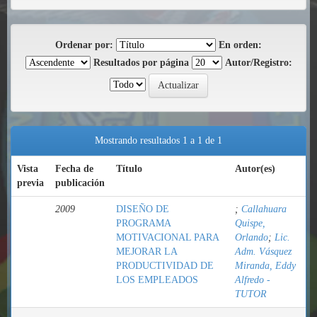
Ordenar por:
En orden:
Resultados por página
Autor/Registro:
Mostrando resultados 1 a 1 de 1
Vista
Fecha de
Título
Autor(es)
previa
publicación
2009
DISEÑO DE
;
Callahuara
PROGRAMA
Quispe,
MOTIVACIONAL PARA
Orlando
;
Lic.
MEJORAR LA
Adm. Vásquez
PRODUCTIVIDAD DE
Miranda, Eddy
LOS EMPLEADOS
Alfredo -
TUTOR