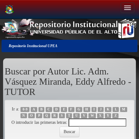
Salir
de
la
navegación
Repositorio Institucional UPEA
Buscar por Autor Lic. Adm.
Vásquez Miranda, Eddy Alfredo -
TUTOR
Ir a:
0-9
A
B
C
D
E
F
G
H
I
J
K
L
M
N
O
P
Q
R
S
T
U
V
W
X
Y
Z
O introducir las primeras letras: