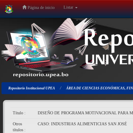
Listar
Página de inicio
Salir
de
la
navegación
Repositorio Institucional UPEA
ÁREA DE CIENCIAS ECONÓMICAS, FIN
Título :
DISEÑO DE PROGRAMA MOTIVACIONAL PARA M
Otros
CASO: INDUSTRIAS ALIMENTICIAS SAN JOSÉ
títulos :