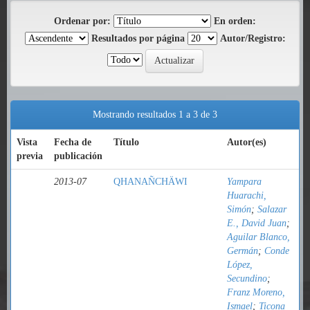
Ordenar por:
En orden:
Resultados por página
Autor/Registro:
Mostrando resultados 1 a 3 de 3
Vista
Fecha de
Título
Autor(es)
previa
publicación
2013-07
QHANAÑCHÄWI
Yampara
Huarachi,
Simón
;
Salazar
E., David Juan
;
Aguilar Blanco,
Germán
;
Conde
López,
Secundino
;
Franz Moreno,
Ismael
;
Ticona