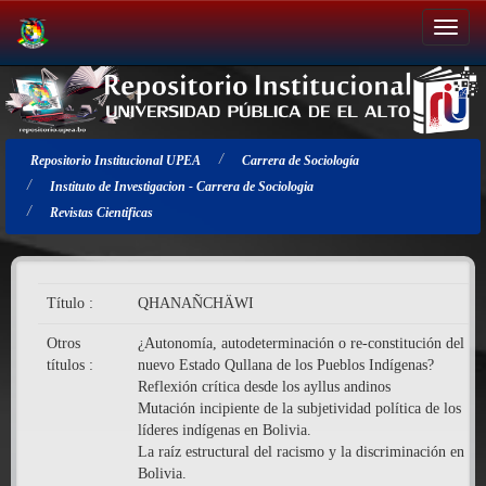
Salir
de
la
navegación
Repositorio Institucional UPEA
Carrera de Sociología
Instituto de Investigacion - Carrera de Sociologia
Revistas Cientificas
Título :
QHANAÑCHÄWI
Otros
¿Autonomía, autodeterminación o re-constitución del
títulos :
nuevo Estado Qullana de los Pueblos Indígenas?
Reflexión crítica desde los ayllus andinos
Mutación incipiente de la subjetividad política de los
líderes indígenas en Bolivia.
La raíz estructural del racismo y la discriminación en
Bolivia.