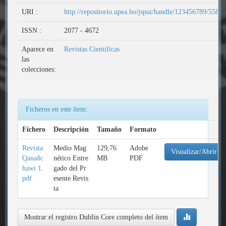
URI :
http://repositorio.upea.bo/jspui/handle/123456789/558
ISSN :
2077 - 4672
Aparece en
Revistas Cientificas
las
colecciones:
Ficheros en este ítem:
Fichero
Descripción
Tamaño
Formato
Revista
Medio Mag
129,76
Adobe
Visualizar/Abrir
Qanañc
nético Entre
MB
PDF
hawi 1.
gado del Pr
pdf
esente Revis
ta
Mostrar el registro Dublin Core completo del ítem