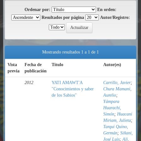
Ordenar por:
En orden:
Resultados por página
Autor/Registro:
Mostrando resultados 1 a 1 de 1
Vista
Fecha de
Título
Autor(es)
previa
publicación
2012
YATI AMAWT'A
Carrillo, Javier
;
"Conocimientos y saber
Chura Mamani,
de los Sabios"
Aurelio
;
Yámpara
Huarachi,
Simón
;
Huacani
Miriam, Julieta
;
Tarqui Quino,
Germán
;
Siñani,
José Luis
;
Ali,