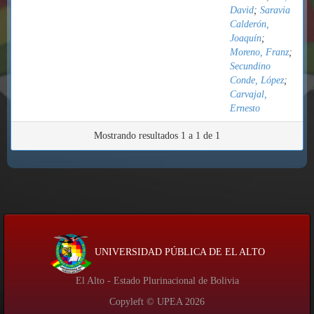
David
;
Saravia
Calderón,
Joaquín
;
Moreno, Franz
;
Secundino
Conde, López
;
Carvajal,
Ernesto
Mostrando resultados 1 a 1 de 1
UNIVERSIDAD PÚBLICA DE EL ALTO
El Alto - Estado Plurinacional de Bolivia
Copyleft © UPEA
2026