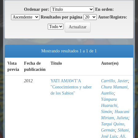
Ordenar por:
En orden:
Resultados por página
Autor/Registro:
Mostrando resultados 1 a 1 de 1
Vista
Fecha de
Título
Autor(es)
previa
publicación
2012
YATI AMAWT'A
Carrillo, Javier
;
"Conocimientos y saber
Chura Mamani,
de los Sabios"
Aurelio
;
Yámpara
Huarachi,
Simón
;
Huacani
Miriam, Julieta
;
Tarqui Quino,
Germán
;
Siñani,
José Luis
;
Ali,