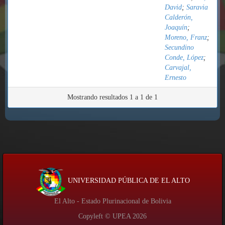
David
;
Saravia
Calderón,
Joaquín
;
Moreno, Franz
;
Secundino
Conde, López
;
Carvajal,
Ernesto
Mostrando resultados 1 a 1 de 1
UNIVERSIDAD PÚBLICA DE EL ALTO
El Alto - Estado Plurinacional de Bolivia
Copyleft © UPEA
2026