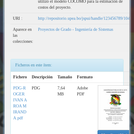
utilizó el modelo COCOMO para la estimación de
costos del proyecto.
URI :
http://repositorio.upea.bo/jspui/handle/123456789/104
Aparece en
Proyectos de Grado - Ingeniería de Sistemas
las
colecciones:
Ficheros en este ítem:
Fichero
Descripción
Tamaño
Formato
PDG-R
PDG
7,64
Adobe
OGER
MB
PDF
IVAN A
ROA M
IRAND
A.pdf