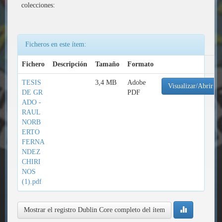
colecciones:
Ficheros en este ítem:
Fichero
Descripción
Tamaño
Formato
TESIS
3,4 MB
Adobe
Visualizar/Abrir
DE GR
PDF
ADO -
RAUL
NORB
ERTO
FERNA
NDEZ
CHIRI
NOS
(1).pdf
Mostrar el registro Dublin Core completo del ítem