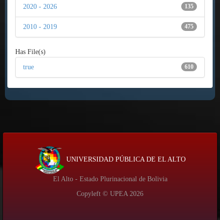
2020 - 2026
135
2010 - 2019
475
Has File(s)
true
610
UNIVERSIDAD PÚBLICA DE EL ALTO
El Alto - Estado Plurinacional de Bolivia
Copyleft © UPEA
2026