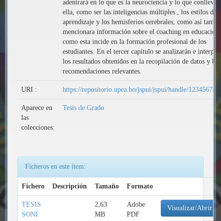
adentrará en lo que es la neurociencia y lo que conlleva 
ella, como ser las inteligencias múltiples , los estilos de
aprendizaje y los hemisferios cerebrales, como así tambi
mencionara información sobre el coaching en educación
como esta incide en la formación profesional de los
estudiantes. En el tercer capítulo se analizarán e interpre
los resultados obtenidos en la recopilación de datos y br
recomendaciones relevantes.
URI :
https://repositorio.upea.bo/jspui/jspui/handle/12345678
Aparece en
Tesis de Grado
las
colecciones:
Ficheros en este ítem:
Fichero
Descripción
Tamaño
Formato
TESIS
2,63
Adobe
Visualizar/Abrir
SONI
MB
PDF