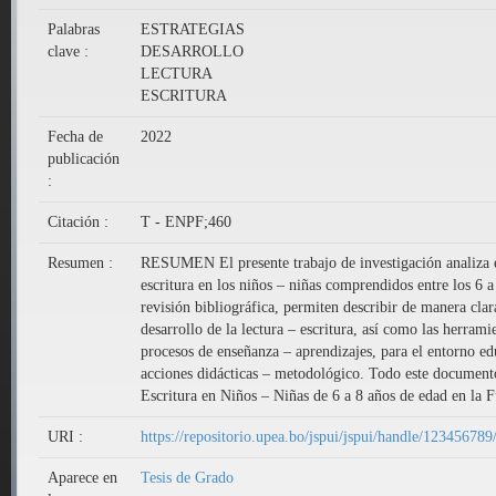
Palabras
ESTRATEGIAS
clave :
DESARROLLO
LECTURA
ESCRITURA
Fecha de
2022
publicación
:
Citación :
T - ENPF;460
Resumen :
RESUMEN El presente trabajo de investigación analiza el 
escritura en los niños – niñas comprendidos entre los 6
revisión bibliográfica, permiten describir de manera clar
desarrollo de la lectura – escritura, así como las herram
procesos de enseñanza – aprendizajes, para el entorno ed
acciones didácticas – metodológico. Todo este documento 
Escritura en Niños – Niñas de 6 a 8 años de edad en la 
URI :
https://repositorio.upea.bo/jspui/jspui/handle/12345678
Aparece en
Tesis de Grado