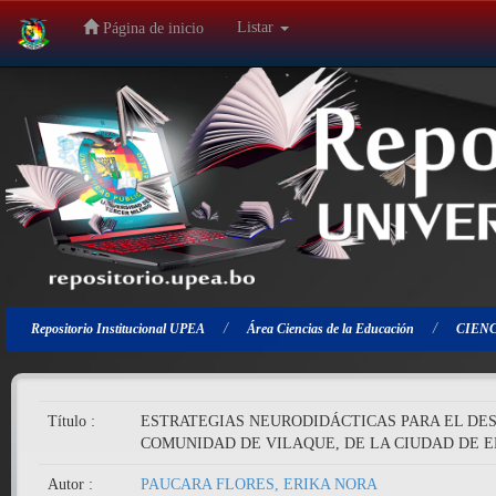
Listar
Página de inicio
Salir
de
la
navegación
Repositorio Institucional UPEA
Área Ciencias de la Educación
CIENC
Título :
ESTRATEGIAS NEURODIDÁCTICAS PARA EL DESA
COMUNIDAD DE VILAQUE, DE LA CIUDAD DE E
Autor :
PAUCARA FLORES, ERIKA NORA