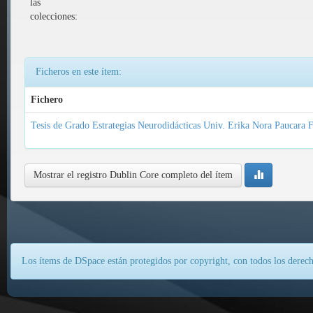
las
colecciones:
Ficheros en este ítem:
Fichero
Tesis de Grado Estrategias Neurodidácticas Univ. Erika Nora Paucara F
Mostrar el registro Dublin Core completo del ítem
Los ítems de DSpace están protegidos por copyright, con todos los derech