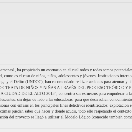
onas1, ha propiciado un escenario en el cual todos y todas somos potenciales 
, como es el caso de niños, niñas, adolescentes y jóvenes. Instituciones inter
oga y el Delito (UNDOC), han recomendado realizar acciones para atenuar y aboli
LITO DE TRATA DE NIÑOS Y NIÑAS A TRAVÉS DEL PROCESO TEÓRICO
 DE EL ALTO 2015”, concentro sus esfuerzos para empoderar a la pobla
escentes, sin dejar de lado a las educadoras, para que desarrollen conocimientos
rsonas con énfasis en los principales fines delictivos identificados: explotación
 víctimas puedan saber qué hacer y donde acudir, todo ello respetando el context
cación del proyecto se llegó a utilizar el Modelo Lógico (conocido también com