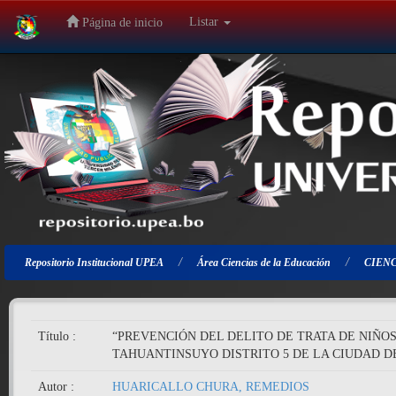
Listar
Página de inicio
Salir
de
la
navegación
Repositorio Institucional UPEA
Área Ciencias de la Educación
CIENC
Título :
“PREVENCIÓN DEL DELITO DE TRATA DE NIÑOS
TAHUANTINSUYO DISTRITO 5 DE LA CIUDAD DE
Autor :
HUARICALLO CHURA, REMEDIOS