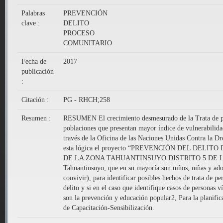
Palabras
PREVENCIÓN
clave :
DELITO
PROCESO
COMUNITARIO
Fecha de
2017
publicación
:
Citación :
PG - RHCH;258
Resumen :
RESUMEN El crecimiento desmesurado de la Trata de pers
poblaciones que presentan mayor índice de vulnerabilidad
través de la Oficina de las Naciones Unidas Contra la Dr
esta lógica el proyecto “PREVENCIÓN DEL DE
DE LA ZONA TAHUANTINSUYO DISTRITO 5 DE LA CIUDAD
Tahuantinsuyo, que en su mayoría son niños, niñas y adol
convivir), para identificar posibles hechos de trata de pe
delito y si en el caso que identifique casos de personas
son la prevención y educación popular2, Para la planifi
de Capacitación-Sensibilización.