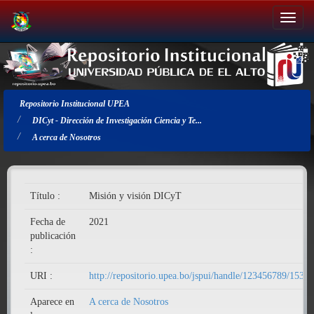
Salir
de
la
navegación
Repositorio Institucional UPEA
DICyt - Dirección de Investigación Ciencia y Te...
A cerca de Nosotros
Título :
Misión y visión DICyT
Fecha de
2021
publicación
:
URI :
http://repositorio.upea.bo/jspui/handle/123456789/153
Aparece en
A cerca de Nosotros