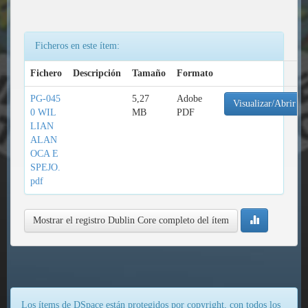
Ficheros en este ítem:
Fichero
Descripción
Tamaño
Formato
PG-045
5,27
Adobe
Visualizar/Abrir
0 WIL
MB
PDF
LIAN
ALAN
OCA E
SPEJO.
pdf
Mostrar el registro Dublin Core completo del ítem
Los ítems de DSpace están protegidos por copyright, con todos los