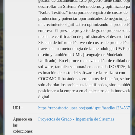
gestión de documentos. Este proyecto tiene como objeti
desarrollar un Sistema Web moderno y optimizado para
"Kubic Textiles," incorporando registro de costos de
producción y potenciar oportunidades de negocio, gener
un crecimiento significativo optimizando la producción 
empresa. El presente proyecto de grado propone solucio
mediante certificación de profesionales el desarrollo de 
Sistema de información web de costos de producción “, 
través de una metodología de la metodología UWE para 
diseño y también la UML (Lenguaje de Modelado
Unificado). En el proceso de evaluación de calidad de
software, también se tomará en cuenta la ISO 9126, la
estimación de costo del software se la realizará con
COCOMO II basándonos en puntos de función, se busca
solo abordar los problemas identificados, sino también
posicionar a la empresa en el epicentro de la innovación
digital.
URI :
https://repositorio.upea.bo/jspui/jspui/handle/12345678
Aparece en
Proyectos de Grado - Ingeniería de Sistemas
las
colecciones: