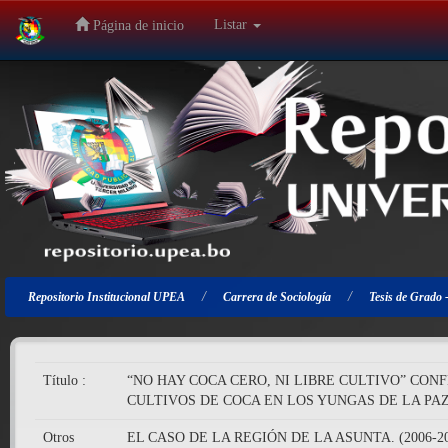
Listar
Página de inicio
Salir
de
la
navegación
Repositorio Institucional UPEA
Carrera de Sociología
Tesis de Grado 
Título :
“NO HAY COCA CERO, NI LIBRE CULTIVO” CON
CULTIVOS DE COCA EN LOS YUNGAS DE LA PA
Otros
EL CASO DE LA REGIÓN DE LA ASUNTA. (2006-20