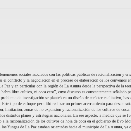
 fenómenos sociales asociados con las políticas públicas de racionalización y e
l conflicto y la negociación en el proceso de elaboración de los convenios en 
La Paz y en particular con la región de La Asunta desde la perspectiva de la te
 habrá libre cultivo, ni coca cero”, cuyo discurso es constantemente señalado p
el problema de investigación se planteó en un diseño de carácter cualitativo, bas
 Este tipo de enfoque permitió realizar un primer acercamiento para desentraña
ión, limitación, zonas de no expansión y racionalización de los cultivos de coca
os distintos planes y estrategias nacionales. En ese aspecto, a medida que se fue
o a la racionalización de los cultivos de hoja de coca en el gobierno de Evo M
 en los Yungas de La Paz estaban orientadas hacia el municipio de La Asunta, ya 