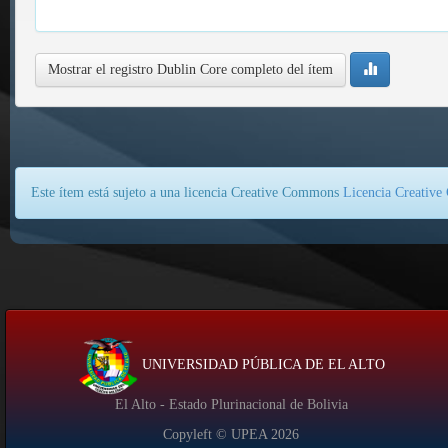
Mostrar el registro Dublin Core completo del ítem
Este ítem está sujeto a una licencia Creative Commons
Licencia Creativ
UNIVERSIDAD PÚBLICA DE EL ALTO
El Alto - Estado Plurinacional de Bolivia
Copyleft © UPEA
2026