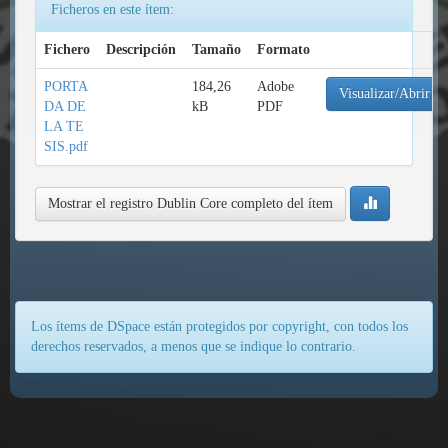
Ficheros en este ítem:
Fichero
Descripción
Tamaño
Formato
PORTA
184,26
Adobe
Visualizar/Abrir
DA DE
kB
PDF
LA TE
SIS.pdf
Mostrar el registro Dublin Core completo del ítem
Los ítems de DSpace están protegidos por copyright, con todos los
derechos reservados, a menos que se indique lo contrario.