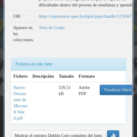
dificultades dentro del proceso de enseñanza y aprendiza
URI :
https://repositorio.upea.bo/jspui/jspui/handle/123456789
Aparece en
Tesis de Grado
las
colecciones:
Ficheros en este ítem:
Fichero
Descripción
Tamaño
Formato
Nuevo
539,51
Adobe
Visualizar/Abrir
Docum
kB
PDF
ento de
Microso
ft Wor
d.pdf
Mostrar el registro Dublin Core completo del ítem