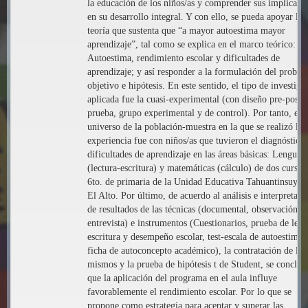
la educación de los niños/as y comprender sus implicaci
en su desarrollo integral. Y con ello, se pueda apoyar la
teoría que sustenta que “a mayor autoestima mayor
aprendizaje”, tal como se explica en el marco teórico:
Autoestima, rendimiento escolar y dificultades de
aprendizaje; y así responder a la formulación del proble
objetivo e hipótesis. En este sentido, el tipo de investiga
aplicada fue la cuasi-experimental (con diseño pre-post
prueba, grupo experimental y de control). Por tanto, el
universo de la población-muestra en la que se realizó la
experiencia fue con niños/as que tuvieron el diagnóstico
dificultades de aprendizaje en las áreas básicas: Lenguaje
(lectura-escritura) y matemáticas (cálculo) de dos cursos
6to. de primaria de la Unidad Educativa Tahuantinsuyo 
El Alto. Por último, de acuerdo al análisis e interpretaci
de resultados de las técnicas (documental, observación y
entrevista) e instrumentos (Cuestionarios, prueba de lect
escritura y desempeño escolar, test-escala de autoestima 
ficha de autoconcepto académico), la contratación de los
mismos y la prueba de hipótesis t de Student, se concluy
que la aplicación del programa en el aula influye
favorablemente el rendimiento escolar. Por lo que se
propone como estrategia para aceptar y superar las