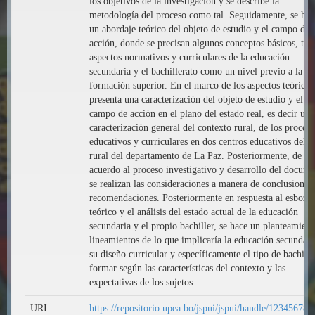
los objetivos de la investigación y se describe la
metodología del proceso como tal. Seguidamente, se hac
un abordaje teórico del objeto de estudio y el campo de
acción, donde se precisan algunos conceptos básicos, teor
aspectos normativos y curriculares de la educación
secundaria y el bachillerato como un nivel previo a la
formación superior. En el marco de los aspectos teóricos
presenta una caracterización del objeto de estudio y el
campo de acción en el plano del estado real, es decir una
caracterización general del contexto rural, de los proceso
educativos y curriculares en dos centros educativos del á
rural del departamento de La Paz. Posteriormente, de
acuerdo al proceso investigativo y desarrollo del docum
se realizan las consideraciones a manera de conclusiones
recomendaciones. Posteriormente en respuesta al esbozo
teórico y el análisis del estado actual de la educación
secundaria y el propio bachiller, se hace un planteamient
lineamientos de lo que implicaría la educación secundari
su diseño curricular y específicamente el tipo de bachille
formar según las características del contexto y las
expectativas de los sujetos.
URI :
https://repositorio.upea.bo/jspui/jspui/handle/123456789