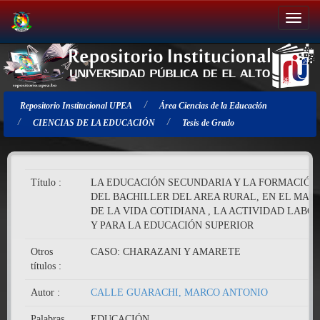
Salir
de
la
navegación
Repositorio Institucional UPEA
Área Ciencias de la Educación
CIENCIAS DE LA EDUCACIÓN
Tesis de Grado
Título :
LA EDUCACIÓN SECUNDARIA Y LA FORMACIÓN
DEL BACHILLER DEL AREA RURAL, EN EL MAR
DE LA VIDA COTIDIANA , LA ACTIVIDAD LABO
Y PARA LA EDUCACIÓN SUPERIOR
Otros
CASO: CHARAZANI Y AMARETE
títulos :
Autor :
CALLE GUARACHI, MARCO ANTONIO
Palabras
EDUCACIÓN