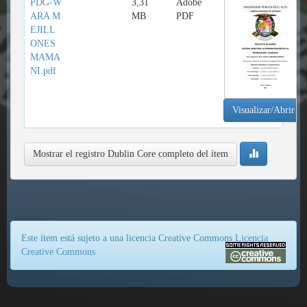
PDG-W
3,31
Adobe
ARA M
MB
PDF
EJILL
ONES
MAMA
NI.pdf
Visualizar/Abrir
Mostrar el registro Dublin Core completo del ítem
Este ítem está sujeto a una licencia Creative Commons
Licencia
Creative Commons